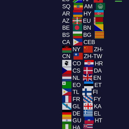
SQ
AM
AR
HY
AZ
EU
BE
BN
BS
BG
CA
CEB
NY
ZH-
CN
ZH-TW
CO
HR
CS
DA
NL
EN
EO
ET
TL
FI
FR
FY
GL
KA
DE
EL
GU
HT
HA