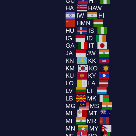
GU
HT
HA
HAW
IW
HI
HMN
HU
IS
IG
ID
GA
IT
JA
JW
KN
KK
KM
KO
KU
KY
LO
LA
LV
LT
LB
MK
MG
MS
ML
MT
MI
MR
MN
MY
NE
NO