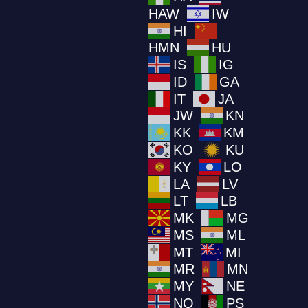
HAW
IW
HI
HMN
HU
IS
IG
ID
GA
IT
JA
JW
KN
KK
KM
KO
KU
KY
LO
LA
LV
LT
LB
MK
MG
MS
ML
MT
MI
MR
MN
MY
NE
NO
PS