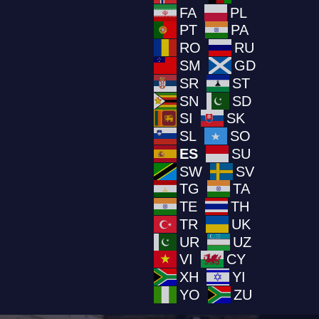
FA
PL
PT
PA
RO
RU
SM
GD
SR
ST
SN
SD
SI
SK
SL
SO
ES
SU
SW
SV
TG
TA
TE
TH
TR
UK
UR
UZ
VI
CY
XH
YI
YO
ZU